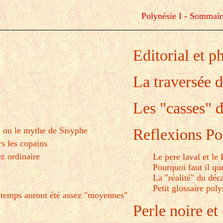
Polynésie I - Sommair
Editorial et p
La traversée 
Les "casses" 
 ou le mythe de Sisyphe
Reflexions Po
s les copains
z ordinaire
Le pere laval et le
Pourquoi faut il q
La "réalité" du déc
Petit glossaire pol
 temps auront été assez "moyennes"
Perle noire et