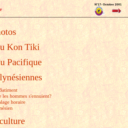
N°17- Octobre 2001
e
hotos
du Kon Tiki
du Pacifique
lynésiennes
 Batiment
ue les hommes s'ennuient?
alage horaire
ynésien
 culture