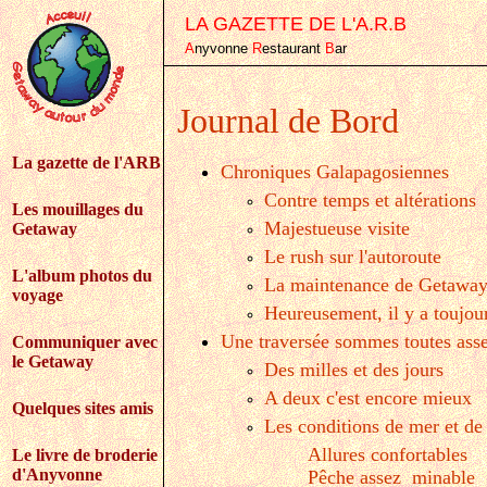
LA GAZETTE DE L'A.R.B
A
nyvonne
R
estaurant
B
ar
Journal de Bord
La gazette de l'ARB
Chroniques Galapagosiennes
Contre temps et altérations
Les mouillages du
Majestueuse visite
Getaway
Le rush sur l'autoroute
L'album photos du
La maintenance de Getaway
voyage
Heureusement, il y a toujour
Une traversée sommes toutes asse
Communiquer avec
le Getaway
Des milles et des jours
A deux c'est encore mieux
Quelques sites amis
Les conditions de mer et de
Allures confortables
Le livre de broderie
d'Anyvonne
Pêche assez minable