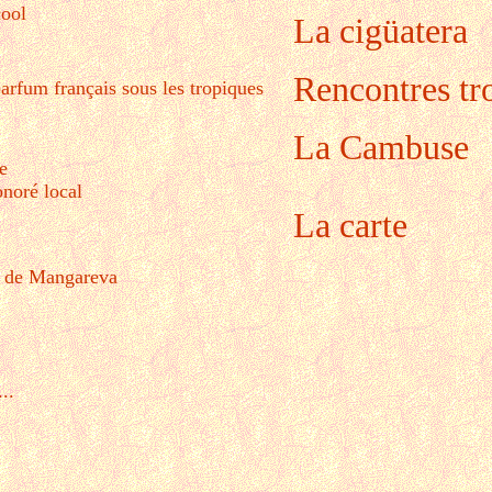
cool
La cigüatera
Rencontres tr
arfum français sous les tropiques
La Cambuse
e
noré local
La carte
ur de Mangareva
..