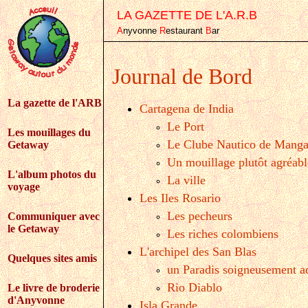
LA GAZETTE DE L'A.R.B
A
nyvonne
R
estaurant
B
ar
Journal de Bord
La gazette de l'ARB
Cartagena de India
Le Port
Les mouillages du
Le Clube Nautico de Mang
Getaway
Un mouillage plutôt agréabl
L'album photos du
La ville
voyage
Les Iles Rosario
Les pecheurs
Communiquer avec
le Getaway
Les riches colombiens
L'archipel des San Blas
Quelques sites amis
un Paradis soigneusement a
Rio Diablo
Le livre de broderie
d'Anyvonne
Isla Grande