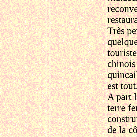
reconve
restaur
Très pe
quelque
tourist
chinois
quincail
est tout
A part l
terre f
constru
de la cô