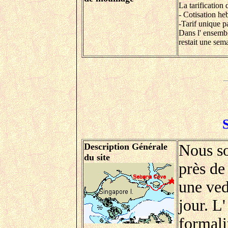
La tarification
- Cotisation he
-Tarif unique p
Dans l' ensembl
restait une sem
Description Générale
Nous so
du site
près de
une vede
jour. L'
formali