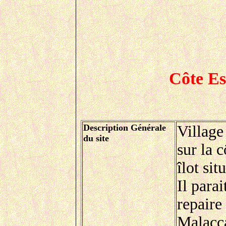
Côte Es
Description Générale
Village
du site
sur la 
îlot si
Il parai
repaire
Malacca