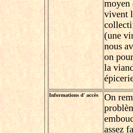
moyen d
vivent 
collecti
(une vi
nous av
on pour
la vian
épiceri
Informations d' accès
On remo
problème
embouc
assez f