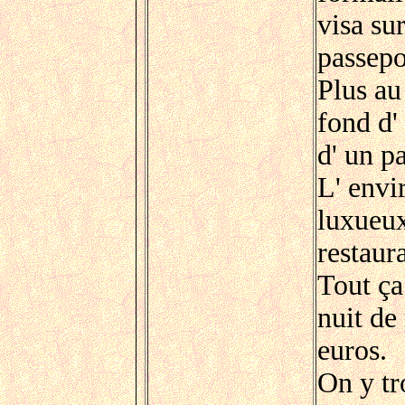
visa su
passepo
Plus au
fond d'
d' un p
L' envi
luxueux
restaur
Tout ça
nuit de
euros.
On y tr