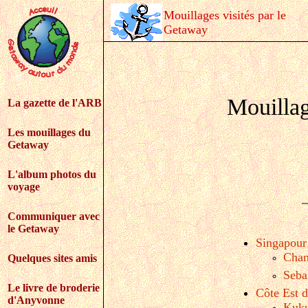
Mouillages visités par le
Getaway
Mouillag
La gazette de l'ARB
Les mouillages du
Getaway
L'album photos du
voyage
Communiquer avec
le Getaway
Singapour
Chan
Quelques sites amis
Seba
Le livre de broderie
Côte Est d
d'Anyvonne
Kuk