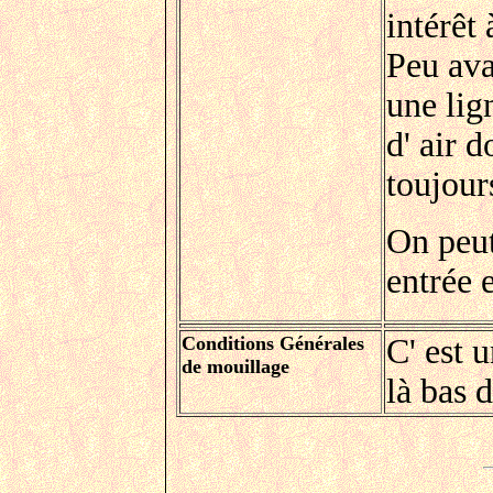
intérêt
Peu ava
une lig
d' air d
toujour
On peut
entrée 
Conditions Générales
C' est 
de mouillage
là bas d