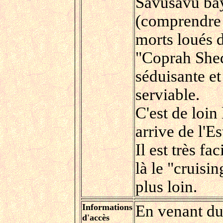
Savusavu bay
(comprendre f
morts loués d
"Coprah Shed
séduisante et
serviable.
C'est de loin
arrive de l'Est
Il est très fa
là le "cruisi
plus loin.
Informations
En venant du 
d'accès