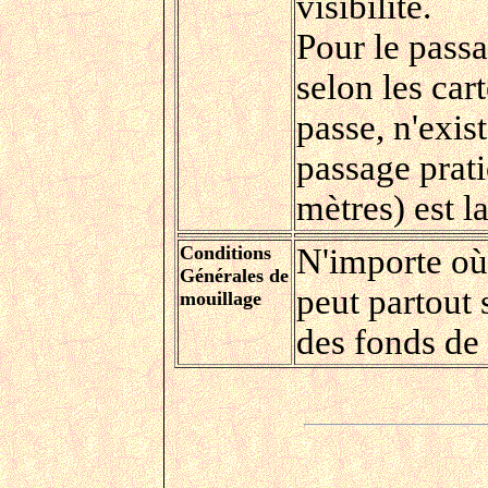
visibilité.
Pour le pass
selon les car
passe, n'exis
passage prati
mètres) est l
Conditions
N'importe où 
Générales de
peut partout 
mouillage
des fonds de 