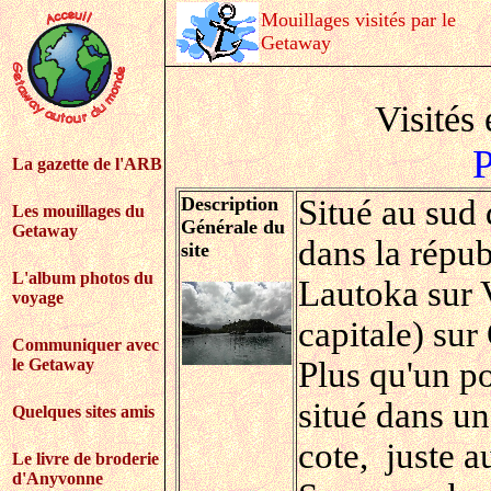
Mouillages visités par le
Getaway
Visités
P
La gazette de l'ARB
Description
Situé au sud 
Les mouillages du
Générale du
Getaway
dans la répub
site
L'album photos du
Lautoka sur 
voyage
capitale) su
Communiquer avec
le Getaway
Plus qu'un po
situé dans un
Quelques sites amis
cote, juste a
Le livre de broderie
d'Anyvonne