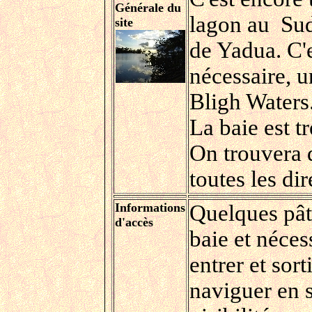
Générale du
lagon au Sud
site
de Yadua. C'e
nécessaire, u
Bligh Waters
La baie est t
On trouvera 
toutes les di
Informations
Quelques pâté
d'accès
baie et néces
entrer et sor
naviguer en 