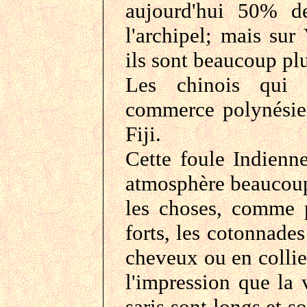
aujourd'hui 50% d
l'archipel; mais su
ils sont beaucoup pl
Les chinois qui p
commerce polynésie
Fiji.
Cette foule Indien
atmosphère beaucoup 
les choses, comme po
forts, les cotonnades
cheveux ou en collier
l'impression que la v
saris sont longs et s