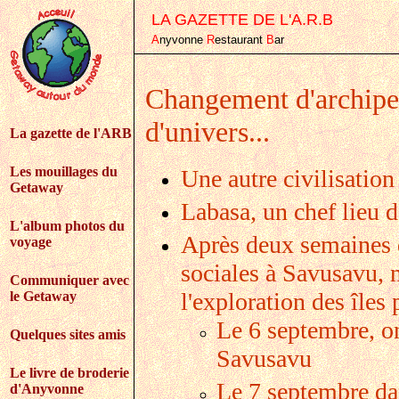
LA GAZETTE DE L'A.R.B
A
nyvonne
R
estaurant
B
ar
Changement d'archipe
d'univers...
La gazette de l'ARB
Les mouillages du
Une autre civilisation
Getaway
Labasa, un chef lieu 
L'album photos du
Après deux semaines d
voyage
sociales à Savusavu,
Communiquer avec
l'exploration des îles
le Getaway
Le 6 septembre, on
Quelques sites amis
Savusavu
Le livre de broderie
Le 7 septembre da
d'Anyvonne