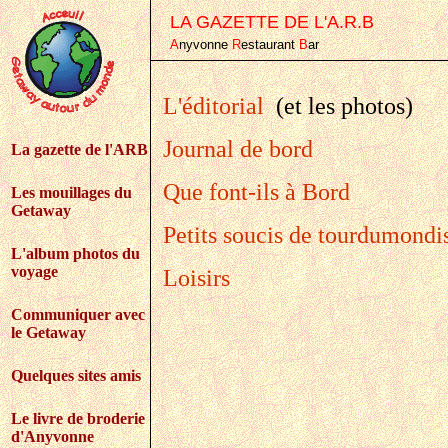
LA GAZETTE DE L'A.R.B
A
nyvonne
R
estaurant
B
ar
L'éditorial
(et les photos)
Journal de bord
La gazette de l'ARB
Que font-ils à Bord
Les mouillages du
Getaway
Petits soucis de tourdumondi
L'album photos du
voyage
Loisirs
Communiquer avec
le Getaway
Quelques sites amis
Le livre de broderie
d'Anyvonne