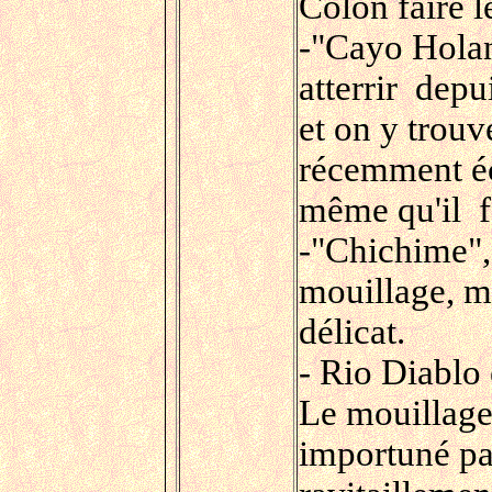
Colon faire le
-"Cayo Holan
atterrir depu
et on y trouv
récemment éc
même qu'il fa
-"Chichime", 
mouillage, m
délicat.
- Rio Diablo 
Le mouillage
importuné pa