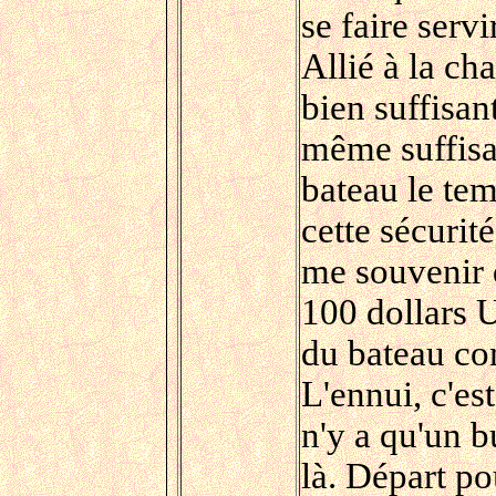
se faire servi
Allié à la ch
bien suffisan
même suffisa
bateau le te
cette sécurit
me souvenir 
100 dollars U
du bateau co
L'ennui, c'est
n'y a qu'un b
là. Départ p