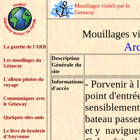
Mouillages visités par le
Getaway
Mouillages v
Arc
La gazette de l'ARB
Description
Les mouillages du
Générale du
Getaway
site
L'album photos du
Informations
- Porvenir à 
voyage
d'accès
point d'entré
Communiquer avec
le Getaway
sensiblement
bateau passen
Quelques sites amis
et y naviguen
Le livre de broderie
d'Anyvonne