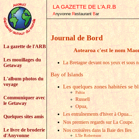
LA GAZETTE DE L'A.R.B
A
nyvonne
R
estaurant
B
ar
Journal de Bord
La gazette de l'ARB
Aotearoa c'est le nom Maor
Les mouillages du
La Bretagne devant nos yeux et sous n
Getaway
Bay of Islands
L'album photos du
voyage
Les quelques zones habitées se blo
Pahia
Communiquer avec
Russell
le Getaway
Opua
,
Les entraînements d'hiver à Opua...
Quelques sites amis
Nos
premiers regards sur La Coupe.
Le livre de broderie
Nos croisières dans la Baie des Iles
d'Anyvonne
L'île Robertson