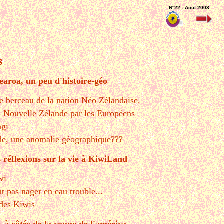
N°22 - Aout 2003
s
earoa, un peu d'histoire-géo
e berceau de la nation Néo Zélandaise.
a Nouvelle Zélande par les Européens
ngi
de, une anomalie géographique???
 réflexions sur la vie à KiwiLand
wi
t pas nager en eau trouble...
des Kiwis