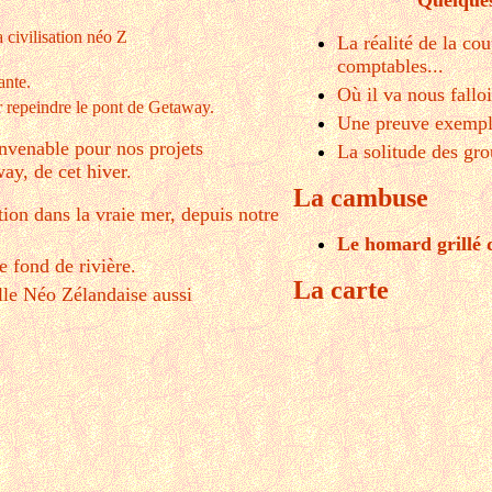
Quelques
 civilisation néo Z
La réalité de la co
comptables...
ante.
Où il va nous falloi
r repeindre le pont de Getaway.
Une preuve exempla
nvenable pour nos projets
La solitude des gro
y, de cet hiver.
La cambuse
ion dans la vraie mer, depuis notre
Le homard grillé
 fond de rivière.
La carte
lle Néo Zélandaise aussi