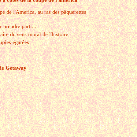
 à côtés de la coupe de l'américa
upe de l'America, au ras des pâquerettes
r prendre parti...
ire du sens moral de l'histoire
upies égarées
 de Getaway