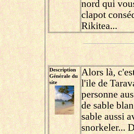
nord qui vous
clapot conséq
Rikitea...
Description
Alors là, c'e
Générale du
l'ile de Tarava
site
personne aus
de sable bla
sable aussi av
snorkeler... 