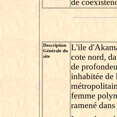
de coexisten
Description
L'ile d'Akam
Générale du
cote nord, d
site
de profondeur
inhabitée de
métropolitain
femme polyné
ramené dans l