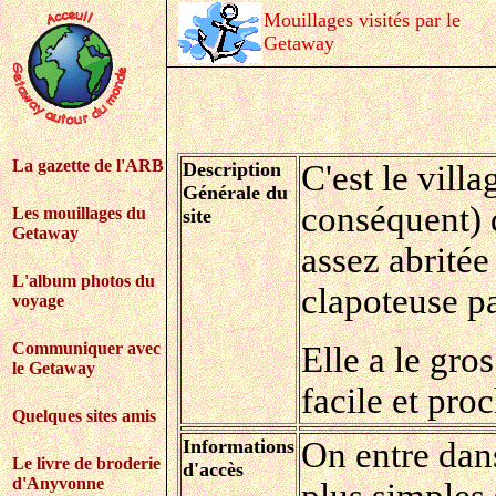
Mouillages visités par le
Getaway
La gazette de l'ARB
Description
C'est le villa
Générale du
conséquent) d
Les mouillages du
site
Getaway
assez abritée
L'album photos du
clapoteuse pa
voyage
Communiquer avec
Elle a le gro
le Getaway
facile et pro
Quelques sites amis
Informations
On entre dan
Le livre de broderie
d'accès
d'Anyvonne