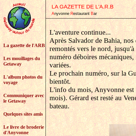
LA GAZETTE DE L'A.R.B
A
nyvonne
R
estaurant
B
ar
L'aventure continue...
Après Salvador de Bahia, nos 
La gazette de l'ARB
remontés vers le nord, jusqu'à
numéro déboires mécaniques, 
Les mouillages du
variées.
Getaway
Le prochain numéro, sur la Guy
L'album photos du
bientôt.
voyage
L'info du mois, Anyvonne est 
Communiquer avec
mois). Gérard est resté au Ven
le Getaway
bateau.
Quelques sites amis
Le livre de broderie
d'Anyvonne