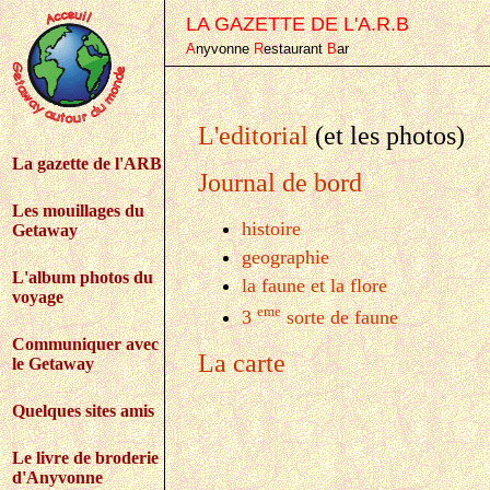
LA GAZETTE DE L'A.R.B
A
nyvonne
R
estaurant
B
ar
L'editorial
(et les photos)
La gazette de l'ARB
Journal de bord
Les mouillages du
histoire
Getaway
geographie
L'album photos du
la faune et la flore
voyage
eme
3
sorte de faune
Communiquer avec
La carte
le Getaway
Quelques sites amis
Le livre de broderie
d'Anyvonne