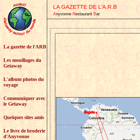
LA GAZETTE DE L'A.R.B
A
nyvonne
R
estaurant
B
ar
La gazette de l'ARB
Les mouillages du
Getaway
L'album photos du
voyage
Communiquer avec
le Getaway
Quelques sites amis
Le livre de broderie
d'Anyvonne