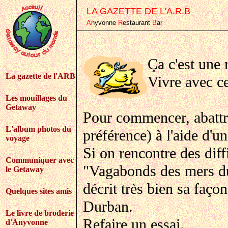
LA GAZETTE DE L'A.R.B
A
nyvonne
R
estaurant
B
ar
Ça c'est une
La gazette de l'ARB
Vivre avec ce
Les mouillages du
Getaway
Pour commencer, abattr
L'album photos du
préférence) à l'aide d'un
voyage
Si on rencontre des diff
Communiquer avec
"Vagabonds des mers du
le Getaway
décrit très bien sa faço
Quelques sites amis
Durban.
Le livre de broderie
Refaire un essai.
d'Anyvonne