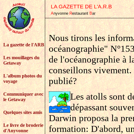
LA GAZETTE DE L'A.R.B
A
nyvonne
R
estaurant
B
ar
Nous tirons les inform
La gazette de l'ARB
océanographie" N°153
de l'océanographie à l
Les mouillages du
Getaway
conseillons vivement. 
L'album photos du
publié?
voyage
Les atolls sont de
Communiquer avec
le Getaway
dépassant souvent
Quelques sites amis
Darwin proposa la prem
Le livre de broderie
formation: D'abord, un
d'Anyvonne