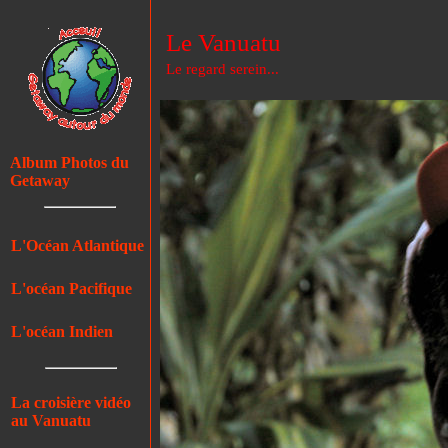
Le Vanuatu
Le regard serein...
Album Photos du
Getaway
L'Océan Atlantique
L'océan Pacifique
L'océan Indien
La croisière vidéo
au Vanuatu