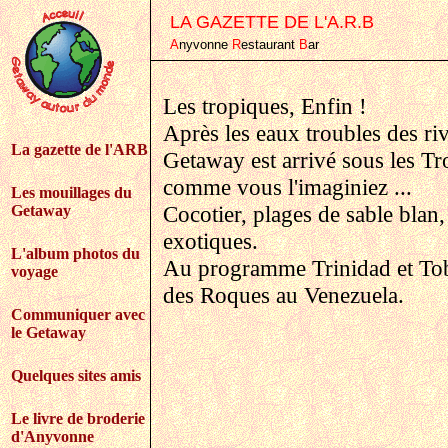
LA GAZETTE DE L'A.R.B
A
nyvonne
R
estaurant
B
ar
Les tropiques, Enfin !
Après les eaux troubles des ri
La gazette de l'ARB
Getaway est arrivé sous les Tro
comme vous l'imaginiez ...
Les mouillages du
Cocotier, plages de sable blan
Getaway
exotiques.
L'album photos du
Au programme Trinidad et Toba
voyage
des Roques au Venezuela.
Communiquer avec
le Getaway
Quelques sites amis
Le livre de broderie
d'Anyvonne