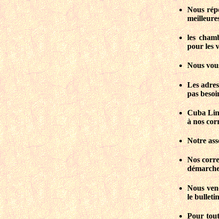
Nous répo
meilleure
les chamb
pour les v
Nous vous
Les adres
pas besoin
Cuba Lind
à nos cor
Notre ass
Nos corre
démarches 
Nous veno
le bulleti
Pour tout