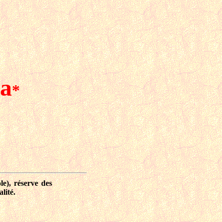
da
*
e), réserve des
lité.